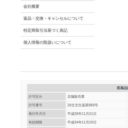
会社概要
返品・交換・キャンセルについて
特定商取引法​基づく表記
個人情報の取扱いについて
医薬品
許可区分
店舗販売業
許可番号
28文文生薬第969号
発行年月日
平成28年11月21日
有効期限
平成34年11月20日