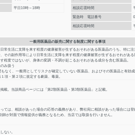
平日10時～18時
相談応需時間
緊急時 電話番号
相談応需時間
一般用医薬品の販売に関する制度に関する事項
り日常生活に支障を来す程度の健康被害が生ずるおそれがある医薬品のうち、特に注
で、その副作用等により日常生活に支障を来す程度の健康被害が生ずるおそれがある
来す程度ではないが、身体の変調・不調が起こるおそれがある成分を含む医薬品。
品のみ扱う
間もなく、一般用としてリスクが確定していない医薬品、およびその医薬品と有効
第１項・第２項に規定する劇薬、毒薬。
掲載。当該商品ページには「第2類医薬品・第3類医薬品」と記載。
たっては、相談があった場合の応答の義務があり、弊社宛に相談があった場合には登
剤師が対面で情報提供が義務となるため、当店では取扱を行いません。
載しない。