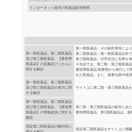
インターネット販売の医薬品販売時間
第一類医薬品：その副作用等によ
第一類医薬品、第二類医薬品
第二類医薬品：第一類医薬品以外
及び第三類医薬品、【要指導
第三類医薬品：日常生活に支障を
医薬品】の定義及びこれらに
※当店では、第二類・第三類医薬
関する解説
要指導医薬品 医療用から移行して
れた医薬品。また、薬事法第44条
第一類医薬品、第二類医薬品
及び第三類医薬品の表示に関
サイト上に第二類・第三類医薬品を
する解説
第一類医薬品、第二類医薬品
及び第三類医薬品、【要指導
第二類・第三類医薬品の販売にあ
医薬品】の情報提供に関する
要指導医薬品、第1類医薬品は、薬
解説
指定第二類医薬品の陳列等に
指定第二類医薬品をサイト上に掲
関する解説