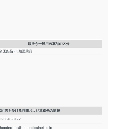
取扱う一般用医薬品の区分
2類医薬品・3類医薬品
談応需を受ける時間および連絡先の情報
03-5840-8172
hopdeclinic@biomedicalnet.co.jp