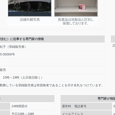
需含む）に従事する専門家の情報
紀子（登録販売者）
5-00069号
販売
 10時～18時（土日祝日除く）
勤務している登録販売者は有資格者であることを示す名札をつけています。
間
専門家が相
24時間受付
通常時 電話番号
平日10時～18時
メールアドレス
s