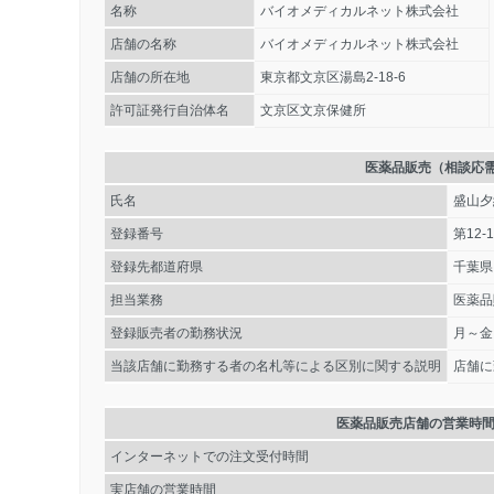
名称
バイオメディカルネット株式会社
店舗の名称
バイオメディカルネット株式会社
店舗の所在地
東京都文京区湯島2-18-6
許可証発行自治体名
文京区文京保健所
医薬品販売（相談応
氏名
盛山夕
登録番号
第12-1
登録先都道府県
千葉県
担当業務
医薬品
登録販売者の勤務状況
月～金
当該店舗に勤務する者の名札等による区別に関する説明
店舗に
医薬品販売店舗の営業時
インターネットでの注文受付時間
実店舗の営業時間