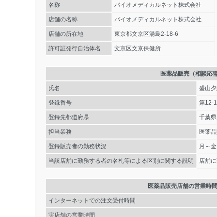
名称
バイオメディカルネット株式会社
店舗の名称
バイオメディカルネット株式会社
店舗の所在地
東京都文京区湯島2-18-6
許可証発行自治体名
文京区文京保健所
医薬品販売（相談応
氏名
盛山夕
登録番号
第12-1
登録先都道府県
千葉県
担当業務
医薬品
登録販売者の勤務状況
月～金
当該店舗に勤務する者の名札等による区別に関する説明
店舗に
医薬品販売店舗の営業時
インターネットでの注文受付時間
実店舗の営業時間