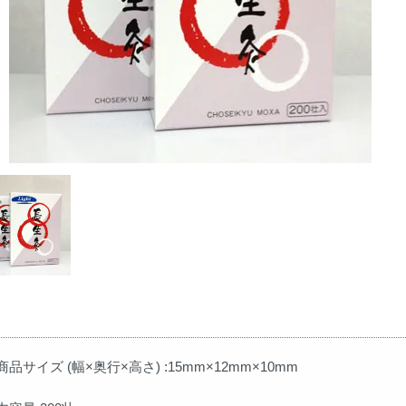
商品サイズ (幅×奥行×高さ) :15mm×12mm×10mm