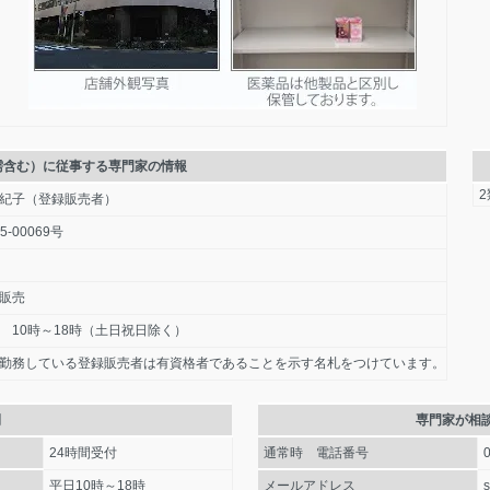
需含む）に従事する専門家の情報
紀子（登録販売者）
5-00069号
販売
 10時～18時（土日祝日除く）
勤務している登録販売者は有資格者であることを示す名札をつけています。
間
専門家が相
24時間受付
通常時 電話番号
平日10時～18時
メールアドレス
s