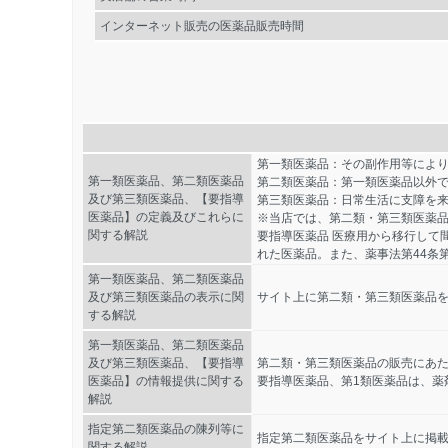
インターネット販売の医薬品販売時間
第一類医薬品：その副作用等によ
第一類医薬品、第二類医薬品
第二類医薬品：第一類医薬品以外
及び第三類医薬品、【要指導
第三類医薬品：日常生活に支障を
医薬品】の定義及びこれらに
※当店では、第二類・第三類医薬
関する解説
要指導医薬品 医療用から移行して
れた医薬品。また、薬事法第44条
第一類医薬品、第二類医薬品
及び第三類医薬品の表示に関
サイト上に第二類・第三類医薬品を
する解説
第一類医薬品、第二類医薬品
及び第三類医薬品、【要指導
第二類・第三類医薬品の販売にあ
医薬品】の情報提供に関する
要指導医薬品、第1類医薬品は、薬
解説
指定第二類医薬品の陳列等に
指定第二類医薬品をサイト上に掲
関する解説