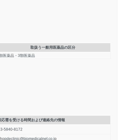
取扱う一般用医薬品の区分
2類医薬品・3類医薬品
談応需を受ける時間および連絡先の情報
03-5840-8172
hopdeclinic@biomedicalnet.co.jp