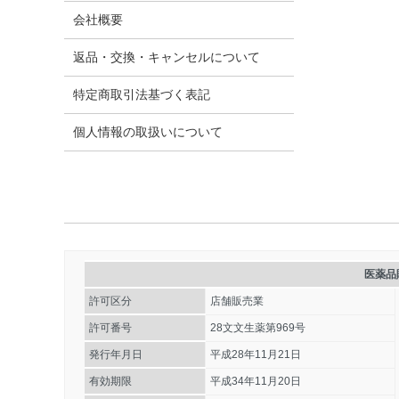
会社概要
返品・交換・キャンセルについて
特定商取引法​基づく表記
個人情報の取扱いについて
医薬品
許可区分
店舗販売業
許可番号
28文文生薬第969号
発行年月日
平成28年11月21日
有効期限
平成34年11月20日