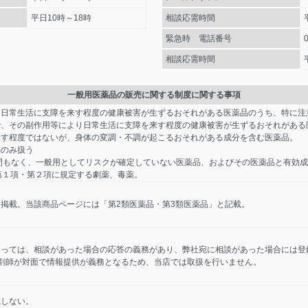
平日10時～18時
相談応需時間
緊急時 電話番号
相談応需時間
一般用医薬品の販売に関する制度に関する事項
り日常生活に支障を来す程度の健康被害が生ずるおそれがある医薬品のうち、特に注
で、その副作用等により日常生活に支障を来す程度の健康被害が生ずるおそれがある
来す程度ではないが、身体の変調・不調が起こるおそれがある成分を含む医薬品。
品のみ扱う
間もなく、一般用としてリスクが確定していない医薬品、およびその医薬品と有効
第１項・第２項に規定する劇薬、毒薬。
掲載。当該商品ページには「第2類医薬品・第3類医薬品」と記載。
たっては、相談があった場合の応答の義務があり、弊社宛に相談があった場合には登
剤師が対面で情報提供が義務となるため、当店では取扱を行いません。
載しない。