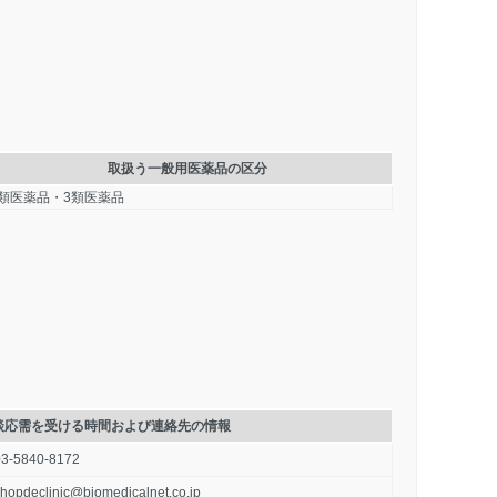
取扱う一般用医薬品の区分
2類医薬品・3類医薬品
談応需を受ける時間および連絡先の情報
03-5840-8172
hopdeclinic@biomedicalnet.co.jp