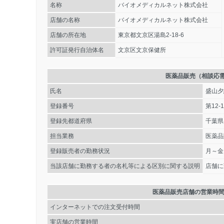
名称
バイオメディカルネット株式会社
店舗の名称
バイオメディカルネット株式会社
店舗の所在地
東京都文京区湯島2-18-6
許可証発行自治体名
文京区文京保健所
医薬品販売（相談応
氏名
盛山夕
登録番号
第12-1
登録先都道府県
千葉県
担当業務
医薬品
登録販売者の勤務状況
月～金
当該店舗に勤務する者の名札等による区別に関する説明
店舗に
医薬品販売店舗の営業時
インターネットでの注文受付時間
実店舗の営業時間