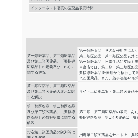
インターネット販売の医薬品販売時間
第一類医薬品：その副作用等によ
第一類医薬品、第二類医薬品
第二類医薬品：第一類医薬品以外
及び第三類医薬品、【要指導
第三類医薬品：日常生活に支障を
医薬品】の定義及びこれらに
※当店では、第二類・第三類医薬
関する解説
要指導医薬品 医療用から移行して
れた医薬品。また、薬事法第44条
第一類医薬品、第二類医薬品
及び第三類医薬品の表示に関
サイト上に第二類・第三類医薬品を
する解説
第一類医薬品、第二類医薬品
及び第三類医薬品、【要指導
第二類・第三類医薬品の販売にあ
医薬品】の情報提供に関する
要指導医薬品、第1類医薬品は、薬
解説
指定第二類医薬品の陳列等に
指定第二類医薬品をサイト上に掲
関する解説