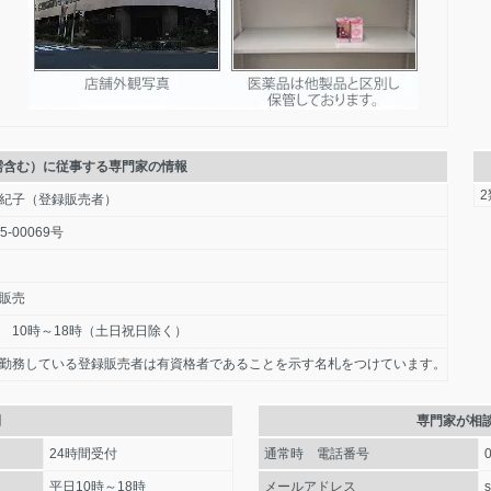
需含む）に従事する専門家の情報
紀子（登録販売者）
5-00069号
販売
 10時～18時（土日祝日除く）
勤務している登録販売者は有資格者であることを示す名札をつけています。
間
専門家が相
24時間受付
通常時 電話番号
平日10時～18時
メールアドレス
s