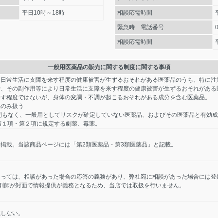
平日10時～18時
相談応需時間
緊急時 電話番号
相談応需時間
一般用医薬品の販売に関する制度に関する事項
り日常生活に支障を来す程度の健康被害が生ずるおそれがある医薬品のうち、特に注
で、その副作用等により日常生活に支障を来す程度の健康被害が生ずるおそれがある
来す程度ではないが、身体の変調・不調が起こるおそれがある成分を含む医薬品。
品のみ扱う
間もなく、一般用としてリスクが確定していない医薬品、およびその医薬品と有効
第１項・第２項に規定する劇薬、毒薬。
掲載。当該商品ページには「第2類医薬品・第3類医薬品」と記載。
たっては、相談があった場合の応答の義務があり、弊社宛に相談があった場合には登
剤師が対面で情報提供が義務となるため、当店では取扱を行いません。
載しない。